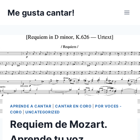
Saltar
Me gusta cantar!
al
contenido
APRENDE A CANTAR
|
CANTAR EN CORO
|
POR VOCES -
CORO
|
UNCATEGORIZED
Requiem de Mozart.
Aprende tu voz